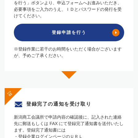
を⾏う」ボタンより、申込フォームへお進みいただき、
必要事項をご⼊⼒のうえ、ＩＤとパスワードの発⾏を受
けてください。
登録申請を行う
※登録作業に若⼲のお時間をいただく場合がございます
が、予めご了承ください。
Step
登録完了の通知を
受け取り
新潟商⼯会議所で申請内容の確認後に、記⼊された連絡
先に郵送もしくは FAX にて登録完了通知書を送付いたし
ます。登録完了通知書には
・登録企業ログインページのＵＲＬ