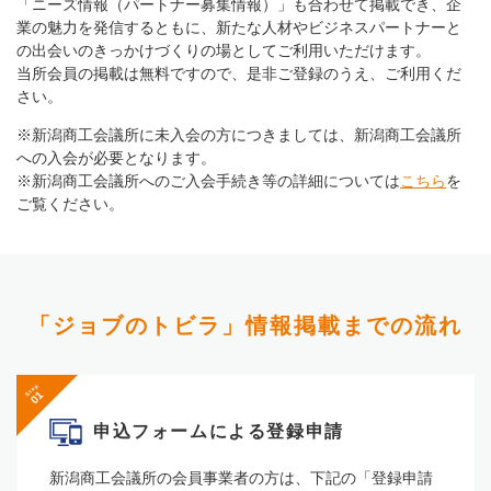
「ニーズ情報（パートナー募集情報）」も合わせて掲載でき、企
業の魅⼒を発信するともに、新たな⼈材やビジネスパートナーと
の出会いのきっかけづくりの場としてご利⽤いただけます。
当所会員の掲載は無料ですので、是⾮ご登録のうえ、ご利⽤くだ
さい。
※新潟商⼯会議所に未⼊会の⽅につきましては、新潟商⼯会議所
への⼊会が必要となります。
※新潟商⼯会議所へのご⼊会⼿続き等の詳細については
こちら
を
ご覧ください。
「ジョブのトビラ」
情報掲載までの流れ
Step
申込フォームによる
登録申請
新潟商⼯会議所の会員事業者の⽅は、下記の「登録申請