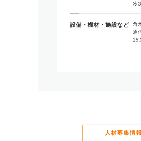
冷
角
設備・機材・施設など
通
1
人材募集情