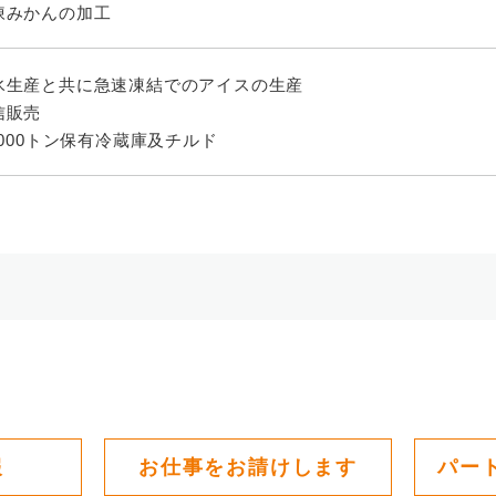
凍みかんの加工
氷生産と共に急速凍結でのアイスの生産
信販売
5,000トン保有冷蔵庫及チルド
報
お仕事をお請けします
パー