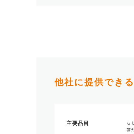
他社に提供でき
も
主要品⽬
笹